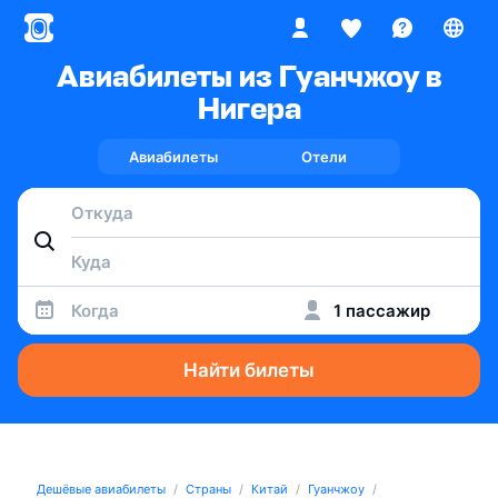
Авиабилеты из Гуанчжоу в
Нигера
Авиабилеты
Отели
Когда
1 пассажир
Найти билеты
Дешёвые авиабилеты
Страны
Китай
Гуанчжоу