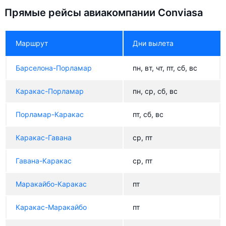
Прямые рейсы авиакомпании Conviasa
Маршрут
Дни вылета
Барселона-Порламар
пн, вт, чт, пт, сб, вс
Каракас-Порламар
пн, ср, сб, вс
Порламар-Каракас
пт, сб, вс
Каракас-Гавана
ср, пт
Гавана-Каракас
ср, пт
Маракайбо-Каракас
пт
Каракас-Маракайбо
пт