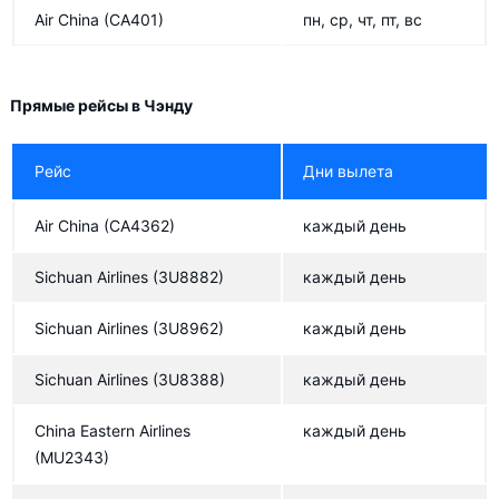
Air China
(CA401)
пн, ср, чт, пт, вс
Tibet Airlines
Tibet Airlines
Beijing Capital Airlines
Прямые рейсы в Чэнду
Sichuan Airlines
Рейс
Дни вылета
Sichuan Airlines
Loong Air
Air China
(CA4362)
каждый день
Lucky Air
Sichuan Airlines
(3U8882)
каждый день
Pakistan International Airlines
Sichuan Airlines
(3U8962)
каждый день
Eva Air
Sichuan Airlines
(3U8388)
каждый день
Shenzhen Airlines
Shenzhen Airlines
China Eastern Airlines
каждый день
(MU2343)
All Nippon Airways