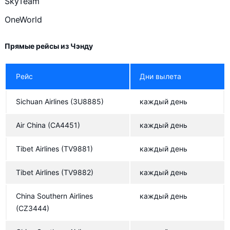
SkyTeam
Air China
OneWorld
Korean Air
China Eastern Airlines
Прямые рейсы из Чэнду
Etihad Airways
Рейс
Дни вылета
Qatar Airways
China Southern Airlines
Sichuan Airlines
(3U8885)
каждый день
China Southern Airlines
Air China
(CA4451)
каждый день
British Airways
Tibet Airlines
(TV9881)
каждый день
Orient Thai Airlines
Tibet Airlines
(TV9882)
каждый день
Orient Thai Airlines
KLM
China Southern Airlines
каждый день
(CZ3444)
AirAsia X