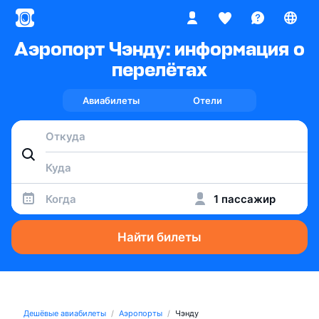
Аэропорт Чэнду: информация о
перелётах
Авиабилеты
Отели
Когда
1 пассажир
Найти билеты
Дешёвые авиабилеты
Аэропорты
Чэнду