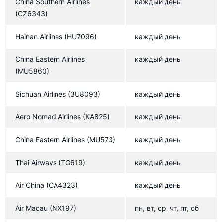
Lufthansa
China Southern Airlines
каждый день
(CZ6343)
S7 Airlines
Nok Air
Hainan Airlines
(HU7096)
каждый день
Nok Air
China Eastern Airlines
каждый день
Аэрофлот
(MU5860)
Air Macau
Sichuan Airlines
(3U8093)
каждый день
Kunming Airlines
Aero Nomad Airlines
(KA825)
каждый день
Shandong Airlines
China Eastern Airlines
(MU573)
каждый день
Shandong Airlines
Juneyao Airlines
Thai Airways
(TG619)
каждый день
Juneyao Airlines
Air China
(CA4323)
каждый день
Thai AirAsia
Air Macau
(NX197)
пн, вт, ср, чт, пт, сб
Xiamen Airlines