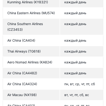
China Airlines
Kunming Airlines
(KY8321)
каждый день
China United Airlines
China Eastern Airlines
(MU574)
каждый день
Spring Airlines
China Southern Airlines
каждый день
Silkair
(CZ3453)
Aero Nomad Airlines
Air China
(CA404)
каждый день
Aero Nomad Airlines
Thai Airways
(TG618)
каждый день
Chengdu Airlines
Chengdu Airlines
Aero Nomad Airlines
(KA824)
каждый день
Hong Kong Airlines
Air China
(CA4482)
каждый день
Japan Airlines
Air China
(CA4324)
пн, вт, ср, чт, пт, сб
Shanghai Airlines
Air Macau
(NX198)
вт, чт, пт, сб, вс
Air China
(CA402)
пн, ср, чт, пт, вс