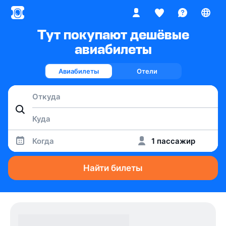
Тут покупают дешёвые
авиабилеты
Авиабилеты
Отели
Когда
1 пассажир
Найти билеты