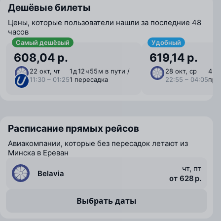
Дешёвые билеты
Цены, которые пользователи нашли за последние 48
часов
Самый дешёвый
Удобный
608,04 р.
619,14 р.
22 окт, чт
1 ⁠д 12 ⁠ч 55 ⁠м в пути /
28 окт, ср
4 ⁠ч
11:30 – 01:25
1 пересадка
22:55 – 04:05
пря
Расписание прямых рейсов
Авиакомпании, которые без пересадок летают из
Минска в Ереван
чт, пт
Belavia
от 628 р.
Выбрать даты