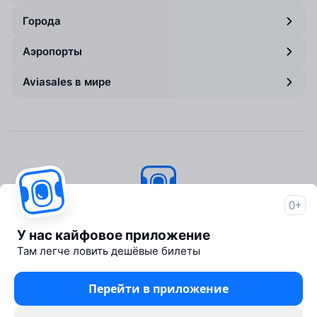
Города
Аэропорты
Aviasales в мире
0+
Авиасейлс
© 2007–2026
У нас кайфовое приложение
Об Авиасейлс
Там легче ловить дешёвые билеты
Пресс‑центр
Travelpayouts
Перейти в приложение
Партнёрская программа
Юридические документы