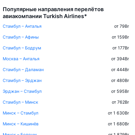
Популярные направления перелётов
авиакомпании Turkish Airlines*
Стамбул – Анталья
от 79
Br
Стамбул – Афины
от 159
Br
Стамбул – Бодрум
от 177
Br
Москва – Анталья
от 394
Br
Стамбул – Даламан
от 444
Br
Стамбул – Эрджан
от 480
Br
Эрджан – Стамбул
от 595
Br
Стамбул – Минск
от 762
Br
Минск – Стамбул
от 1 630
Br
Минск – Кишинёв
от 1 680
Br
Минск – Бодрум
от 1 879
Br