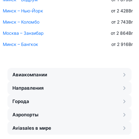
Минск – Нью-Йорк
от 2 428
Br
Минск – Коломбо
от 2 743
Br
Москва – Занзибар
от 2 864
Br
Минск – Бангкок
от 2 916
Br
Авиакомпании
Направления
Города
Аэропорты
Aviasales в мире