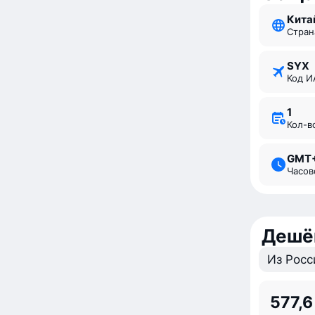
Кита
Стран
SYX
Код 
1
Кол-
GMT
Часо
Дешё
Из Росс
577,6