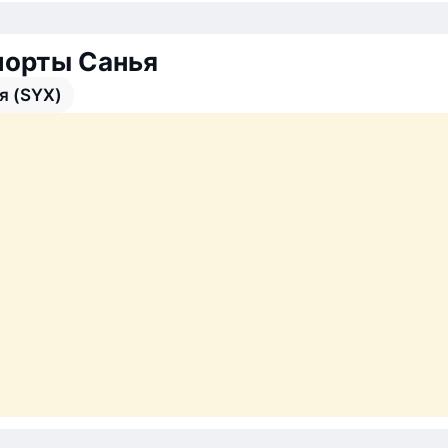
порты Санья
я (SYX)
Санья