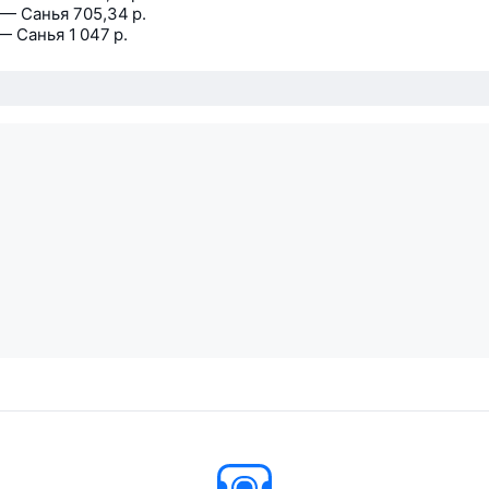
 — Санья
705,34 р.
— Санья
1 047 р.