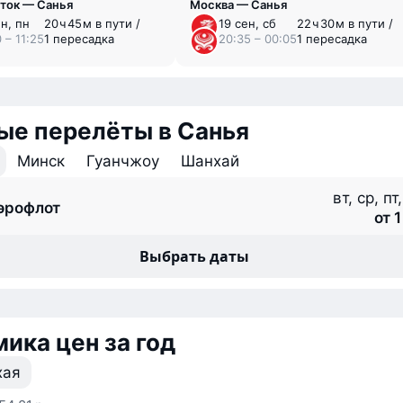
ток — Санья
Москва — Санья
ен, пн
20 ⁠ч 45 ⁠м в пути /
19 сен, сб
22 ⁠ч 30 ⁠м в пути /
 – 11:25
1 пересадка
20:35 – 00:05
1 пересадка
ые перелёты в Санья
Минск
Гуанчжоу
Шанхай
вт, ср, пт
эрофлот
от 1
Выбрать даты
ика цен за год
хая