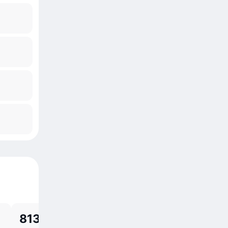
813,18 р.
814,97 р.