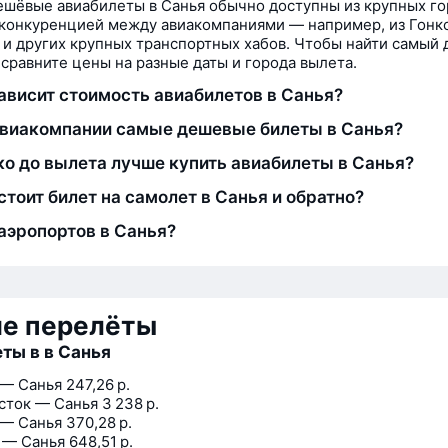
шёвые авиабилеты в Санья обычно доступны из крупных го
конкуренцией между авиакомпаниями — например, из Гонко
 и других крупных транспортных хабов. Чтобы найти самый
 сравните цены на разные даты и города вылета.
зависит стоимость авиабилетов в Санья?
авиакомпании самые дешевые билеты в Санья?
ко до вылета лучше купить авиабилеты в Санья?
стоит билет на самолет в Санья и обратно?
аэропортов в Санья?
ие перелёты
ты в в Санья
 — Санья
247,26 р.
сток — Санья
3 238 р.
 — Санья
370,28 р.
 — Санья
648,51 р.