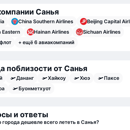
компании Санья
ia
China Southern Airlines
Beijing Capital Air
 Eastern
Hainan Airlines
Sichuan Airlines
флот
+ ещё 6 авиакомпаний
а поблизости от Санья
й
Дананг
Хайкоу
Хюэ
Паксе
оа
Буонметхуот
сы и ответы
о города дешевле всего лететь в Санья?