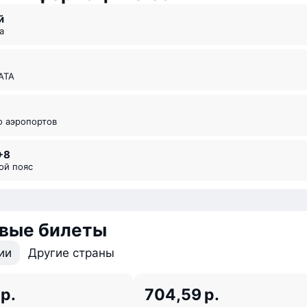
й
а
ИАТА
во аэропортов
+8
вой пояс
вые билеты
ии
Другие страны
 р.
704,59 р.