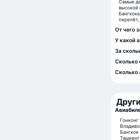
Самые де
высокой 
Бангкока
перелёт,
От чего 
У какой 
За сколь
Сколько 
Сколько 
Друг
Авиабиле
Гонконг
Владиво
Бангкок
Ташкент