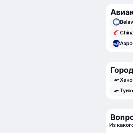
Авиа
Belav
China
Аэро
Город
Хано
Туих
Вопро
Из каког