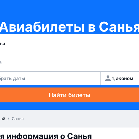
Авиабилеты в Сань
рать даты
1, эконом
Найти билеты
тай
/
Санья
я информация о Санья