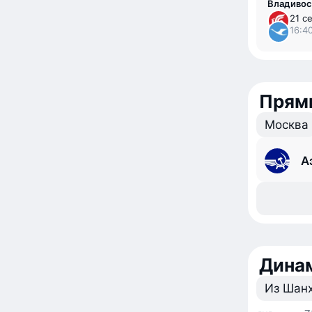
Владивос
21 с
16:40
Прям
Москва
А
Динам
Из Шан