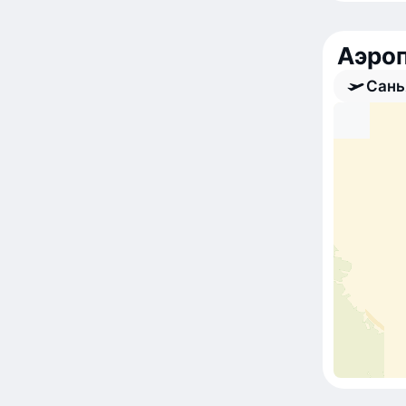
Аэро
Сань