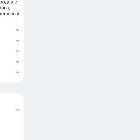
родов с
нга,
 дешёвый