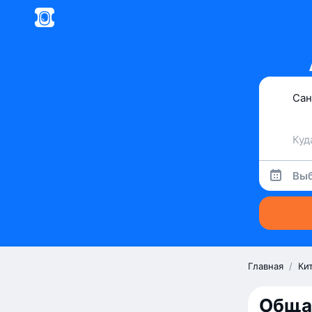
Выб
Главная
/
Ки
Обща