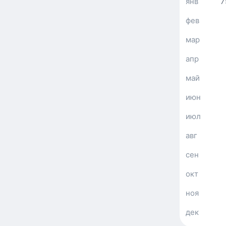
янв
7
фев
мар
апр
май
июн
июл
авг
сен
окт
ноя
дек