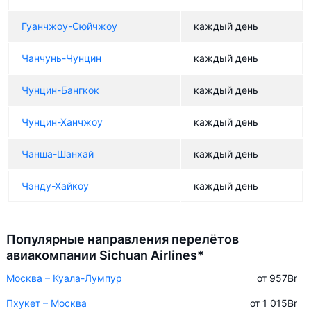
Гуанчжоу-Сюйчжоу
каждый день
Чанчунь-Чунцин
каждый день
Чунцин-Бангкок
каждый день
Чунцин-Ханчжоу
каждый день
Чанша-Шанхай
каждый день
Чэнду-Хайкоу
каждый день
Популярные направления перелётов
авиакомпании Sichuan Airlines*
Москва – Куала-Лумпур
от 957
Br
Пхукет – Москва
от 1 015
Br