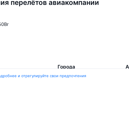
ия перелётов авиакомпании
50
Br
Города
А
одробнее и отрегулируйте свои предпочтения
Минск
Г
нград
Гомель
Ш
ярск
Москва
М
ала
Брест
В
Петербург
Маврикий
Д
инбург
Ещё 5 городов
Е