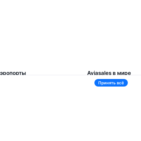
эропорты
Aviasales в мире
Принять всё
омель
Россия
ереметьево
Казахстан
инск Национальный
Таджикистан
нуково
Узбекистан
омодедово
Кыргызстан
щё 5 аэропортов
Ещё 3 страны