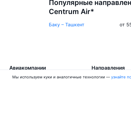
Популярные направлен
Centrum Air*
Баку – Ташкент
от 5
Авиакомпании
Направления
Мы используем куки и аналогичные технологии —
узнайте п
Азимут
Москва — Сочи
Победа
Москва — Калини
Россия
Москва — Красно
Аврора
Москва — Махачк
Belavia
Москва — Санкт-
Ещё 5 авиакомпаний
Москва — Екатер