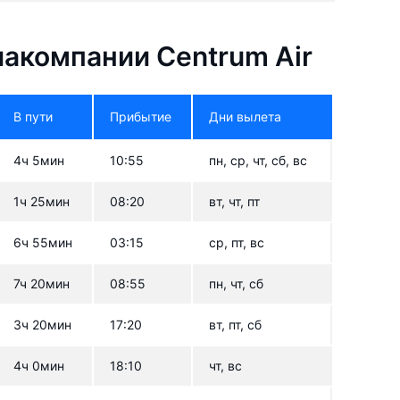
акомпании Centrum Air
В пути
Прибытие
Дни вылета
4ч 5мин
10:55
пн, ср, чт, сб, вс
1ч 25мин
08:20
вт, чт, пт
6ч 55мин
03:15
ср, пт, вс
7ч 20мин
08:55
пн, чт, сб
3ч 20мин
17:20
вт, пт, сб
4ч 0мин
18:10
чт, вс