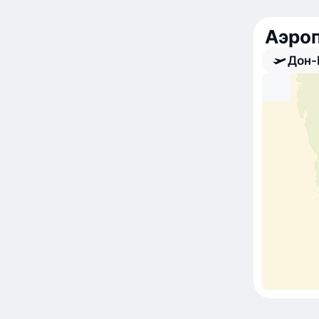
Аэроп
Дон-