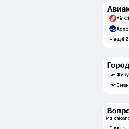
Авиак
Air C
Аэро
+ ещё 2
Город
Фуку
Сиан
Вопро
Из каког
Самые де