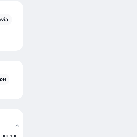
avia
он
городов