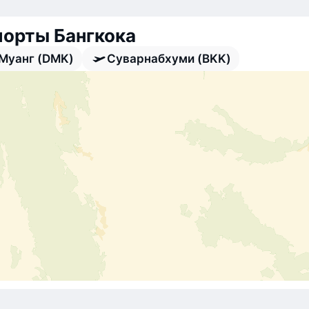
орты Бангкока
Муанг (DMK)
Суварнабхуми (BKK)
Дон-Муанг
Суварнабхуми