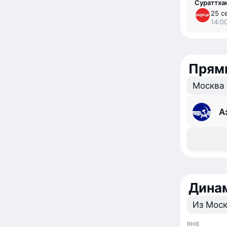
Сураттха
25 с
14:00
Прямы
Москва
А
Динам
Из Мос
янв