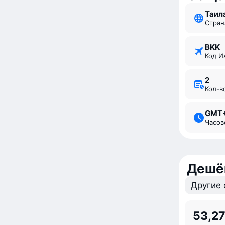
Таи
Стран
BKK
Код 
2
Кол-
GMT
Часо
Дешё
Другие 
53,27