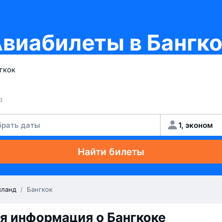
виабилеты в Бангк
рать даты
1, эконом
Найти билеты
иланд
/
Бангкок
я информация о Бангкоке