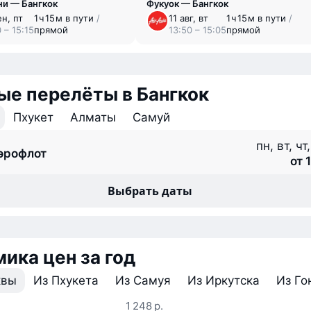
ни — Бангкок
Фукуок — Бангкок
ен, пт
1 ⁠ч 15 ⁠м в пути
/
11 авг, вт
1 ⁠ч 15 ⁠м в пути
/
 – 15:15
прямой
13:50 – 15:05
прямой
е перелёты в Бангкок
Пхукет
Алматы
Самуй
пн, вт, чт
эрофлот
от 1
Выбрать даты
ика цен за год
квы
Из Пхукета
Из Самуя
Из Иркутска
Из Го
1 248 р.