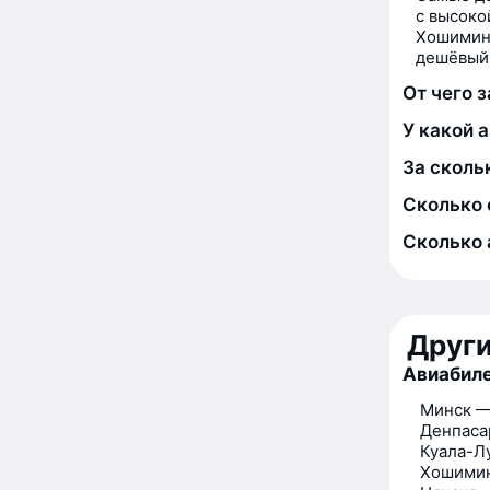
с высоко
Хошимина
дешёвый 
От чего 
У какой 
За сколь
Сколько 
Сколько 
Друг
Авиабиле
Минск —
Денпаса
Куала-Л
Хошимин