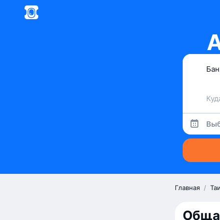
А
Выб
Главная
/
Та
Обща