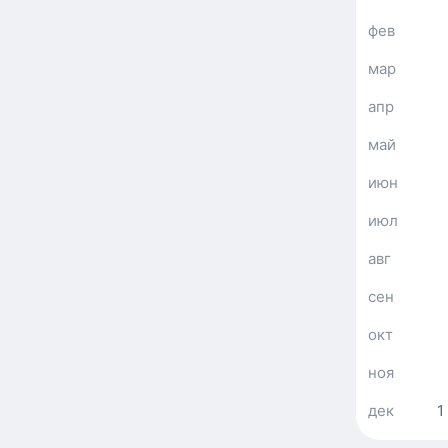
фев
мар
апр
май
июн
июл
авг
сен
окт
ноя
дек
1