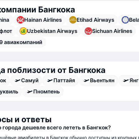
омпании Бангкока
hina
Hainan Airlines
Etihad Airways
Bel
флот
Uzbekistan Airways
Sichuan Airlines
9 авиакомпаний
а поблизости от Бангкока
ок
Самуй
Паттайя
Вьентьян
Янг
уквиль
Пномпень
сы и ответы
о города дешевле всего лететь в Бангкок?
шёвые авиабилеты в Бангкок обычно доступны из крупных 