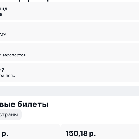
ланд
а
ИАТА
во аэропортов
+7
вой пояс
вые билеты
страны
 р.
150,18 р.