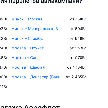
ия перелётов авиакомпании
39
Br
Минск – Москва
от 158
Br
02
Br
Минск – Минеральные Воды
от 604
Br
22
Br
Минск – Стамбул
от 649
Br
74
Br
Москва – Пхукет
от 953
Br
56
Br
Москва – Санья
от 970
Br
47
Br
Москва – Шанхай
от 1 184
Br
90
Br
Москва – Денпасар (Бали)
от 2 435
Br
21
Br
багажа Аэрофлот