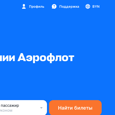
Профиль
Поддержка
BYN
нии Аэрофлот
1 пассажир
Найти билеты
Эконом