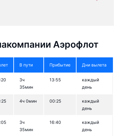
иакомпании Аэрофлот
ылет
В пути
Прибытие
Дни вылета
:20
3ч
13:55
каждый
35мин
день
:25
4ч 0мин
00:25
каждый
день
:05
3ч
16:40
каждый
35мин
день