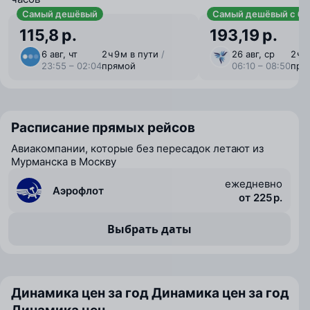
Самый дешёвый
Самый дешёвый с ба
115,8 р.
193,19 р.
6 авг, чт
2 ⁠ч 9 ⁠м в пути
/
26 авг, ср
2 ⁠ч 
23:55 – 02:04
прямой
06:10 – 08:50
пря
Расписание прямых рейсов
Авиакомпании, которые без пересадок летают из
Мурманска в Москву
ежедневно
Аэрофлот
от 225 р.
Выбрать даты
Динамика цен за год
Динамика цен за год