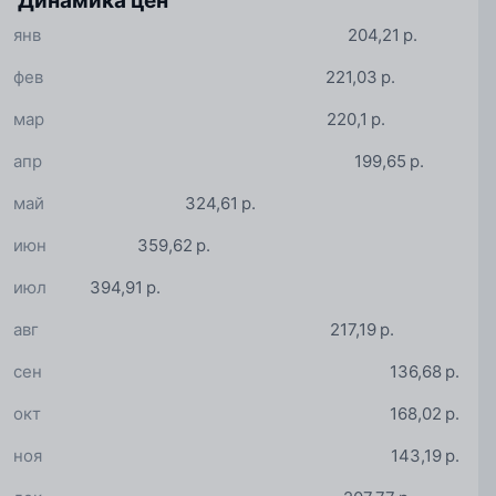
Динамика цен
янв
204,21 р.
фев
221,03 р.
мар
220,1 р.
апр
199,65 р.
май
324,61 р.
июн
359,62 р.
июл
394,91 р.
авг
217,19 р.
сен
136,68 р.
окт
168,02 р.
ноя
143,19 р.