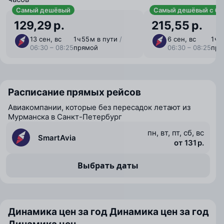
Самый дешёвый
Самый дешёвый с ба
129,29 р.
215,55 р.
13 сен, вс
1 ⁠ч 55 ⁠м в пути
/
6 сен, вс
1 ⁠ч
06:30 – 08:25
прямой
06:30 – 08:25
пря
Расписание прямых рейсов
Авиакомпании, которые без пересадок летают из
Мурманска в Санкт-Петербург
пн, вт, пт, сб, вс
SmartAvia
от 131 р.
Выбрать даты
Динамика цен за год
Динамика цен за год