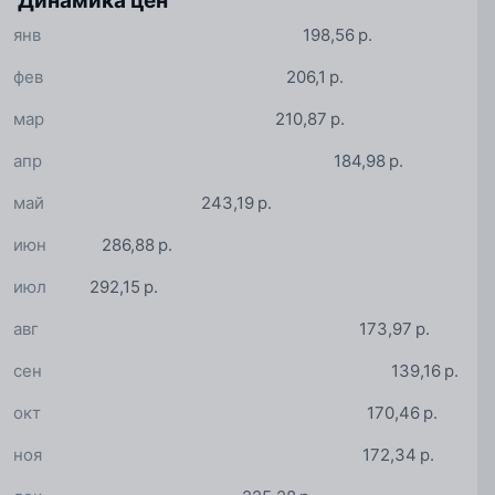
Динамика цен
янв
198,56 р.
фев
206,1 р.
мар
210,87 р.
апр
184,98 р.
май
243,19 р.
июн
286,88 р.
июл
292,15 р.
авг
173,97 р.
сен
139,16 р.
окт
170,46 р.
ноя
172,34 р.