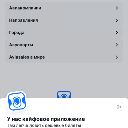
Авиакомпании
Направления
Города
Аэропорты
Aviasales в мире
0+
Авиасейлс
© 2007–2026
У нас кайфовое приложение
Об Авиасейлс
Там легче ловить дешёвые билеты