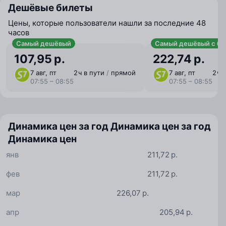
Дешёвые билеты
Цены, которые пользователи нашли за последние 48
часов
Самый дешёвый
Самый дешёвый с ба
107,95 р.
222,74 р.
7 авг, пт
2 ⁠ч в пути
/
прямой
7 авг, пт
2 ⁠ч
07:55 – 08:55
07:55 – 08:55
Динамика цен за год
Динамика цен за год
Динамика цен
янв
211,72 р.
фев
211,72 р.
мар
226,07 р.
апр
205,94 р.