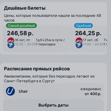
Дешёвые билеты
Цены, которые пользователи нашли за последние 48
часов
Самый дешёвый
Удобный
246,58 р.
264,25 р.
16 окт, пт
1 ⁠д 6 ⁠ч 25 ⁠м в пути /
17 окт, сб
7 ⁠ч 
12:25 – 20:50
1 пересадка
11:50 – 20:50
1 пе
Расписание прямых рейсов
Авиакомпании, которые без пересадок летают из
Санкт-Петербурга в Сургут
ежедневно
Utair
от 400 р.
Выбрать даты