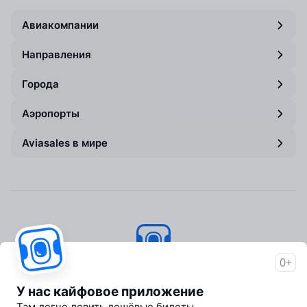
Авиакомпании
Направления
Города
Аэропорты
Aviasales в мире
0+
Авиасейлс
© 2007–2026
У нас кайфовое приложение
Об Авиасейлс
Там легче ловить дешёвые билеты