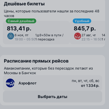
Дешёвые билеты
Цены, которые пользователи нашли за последние 48
часов
Самый дешёвый
Удобный
813,41 р.
845,7 р.
6 ноя, пт
1 ⁠д 6 ⁠ч 50 ⁠м в пути /
27 авг, чт
14 ⁠ч
19:00 – 05:50
1 пересадка
22:15 – 16:50
1 пе
Расписание прямых рейсов
Авиакомпании, которые без пересадок летают из
Москвы в Бангкок
пн, вт, чт, сб, вс
Аэрофлот
от 1 334 р.
Выбрать даты