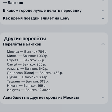
— Бангкок
В каком городе лучше делать пересадку
Как время поездки влияет на цену
Другие перелёты
Перелёты в Бангкок
Москва — Бангкок
784 р.
Минск — Бангкок
1 039 р.
Пхукет — Бангкок
99 р.
Самуй — Бангкок
256 р.
Алматы — Бангкок
642 р.
Денпасар (Бали) — Бангкок
453 р.
Дубай — Бангкок
2 639 р.
Ташкент — Бангкок
613 р.
Нячанг — Бангкок
169 р.
Иркутск — Бангкок
2 382 р.
Авиабилеты в другие города из Москвы