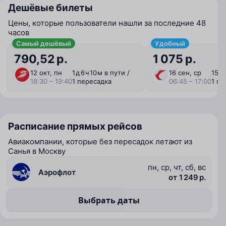
Дешёвые билеты
Цены, которые пользователи нашли за последние 48
часов
Самый дешёвый
Удобный
790,52 р.
1 075 р.
12 окт, пн
1 ⁠д 6 ⁠ч 10 ⁠м в пути /
16 сен, ср
15 ⁠ч
18:30 – 19:40
1 пересадка
06:45 – 17:00
1 пе
Расписание прямых рейсов
Авиакомпании, которые без пересадок летают из
Санья в Москву
пн, ср, чт, сб, вс
Аэрофлот
от 1 249 р.
Выбрать даты