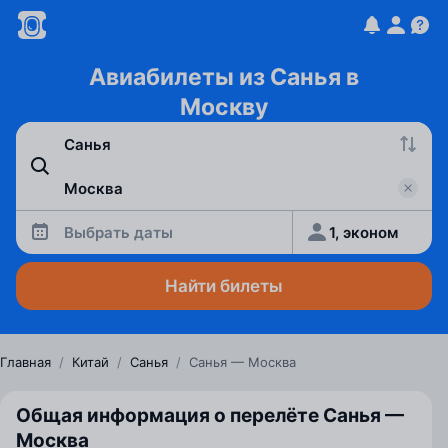
Авиабилеты из Санья в
Москву
Выбрать даты
1, эконом
Найти билеты
Главная
/
Китай
/
Санья
/
Санья — Москва
Общая информация о перелёте Санья —
Москва