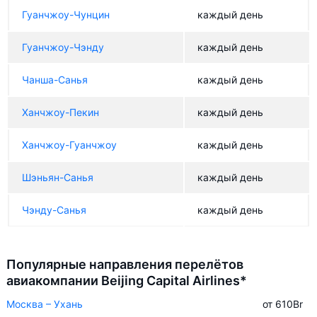
Гуанчжоу-Чунцин
каждый день
Гуанчжоу-Чэнду
каждый день
Чанша-Санья
каждый день
Ханчжоу-Пекин
каждый день
Ханчжоу-Гуанчжоу
каждый день
Шэньян-Санья
каждый день
Чэнду-Санья
каждый день
Популярные направления перелётов
авиакомпании Beijing Capital Airlines*
Москва – Ухань
от 610
Br