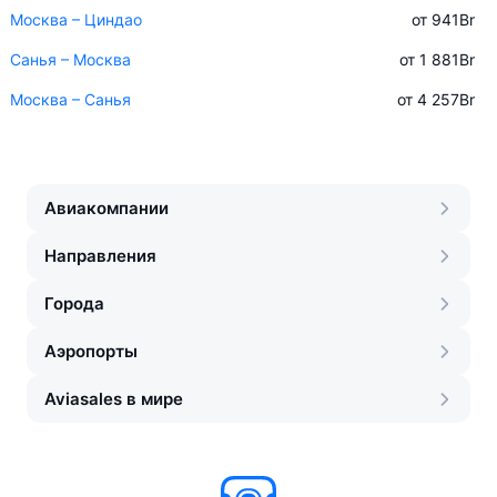
Москва – Циндао
от 941
Br
Санья – Москва
от 1 881
Br
Москва – Санья
от 4 257
Br
Авиакомпании
Направления
Города
Аэропорты
Aviasales в мире