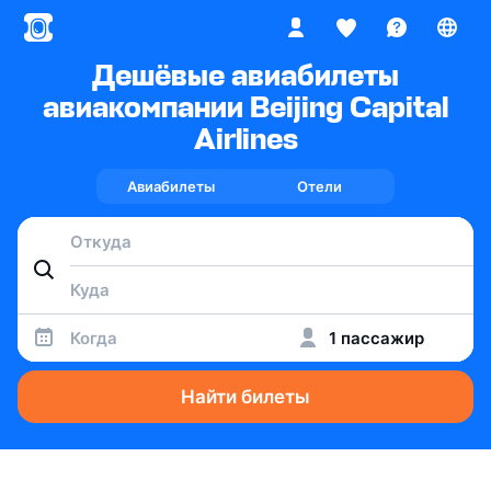
Дешёвые авиабилеты
авиакомпании Beijing Capital
Airlines
Авиабилеты
Отели
Когда
1 пассажир
Найти билеты