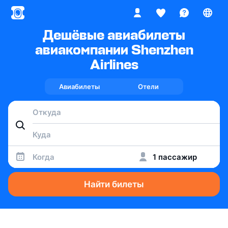
Дешёвые авиабилеты
авиакомпании Shenzhen
Airlines
Авиабилеты
Отели
Когда
1 пассажир
Найти билеты