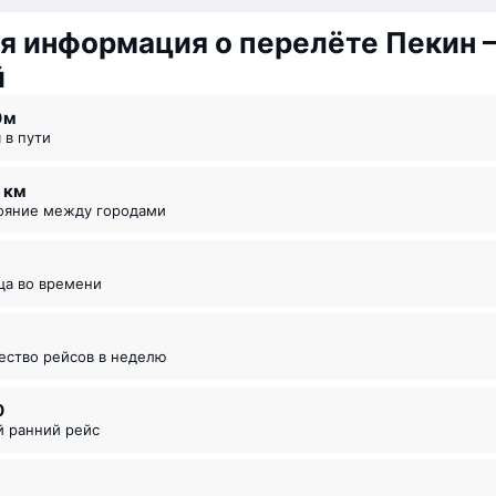
я информация о перелёте Пекин 
й
0 ⁠м
я в пути
6 км
тояние между городами
ица во времени
чество рейсов в неделю
0
й ранний рейс