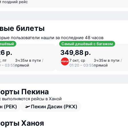
й поздний рейс
вые билеты
орые пользователи нашли за последние 48 часов
ешёвый
Самый дешёвый с багажом
6 р.
349,88 р.
, пт
3 ⁠ч 35 ⁠м в пути
/
7 окт, ср
3 ⁠ч 35 ⁠м в пути
/
0 – 03:55
прямой
01:20 – 03:55
прямой
орты Пекина
х выполняются рейсы в Ханой
н (PEK)
Пекин Дасин (PKX)
орты Ханоя