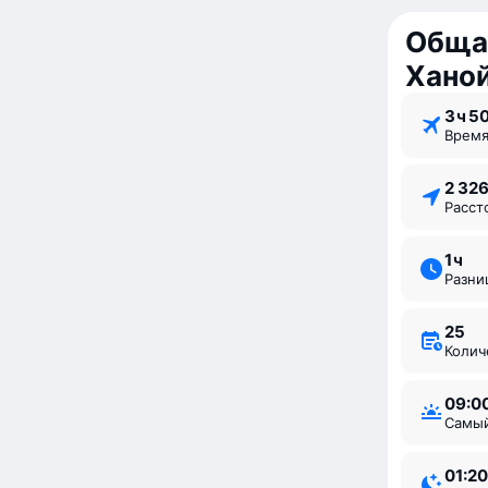
Обща
Хано
3 ⁠ч 5
Врем
2 32
Расс
1 ⁠ч
Разн
25
Коли
09:0
Самы
01:20