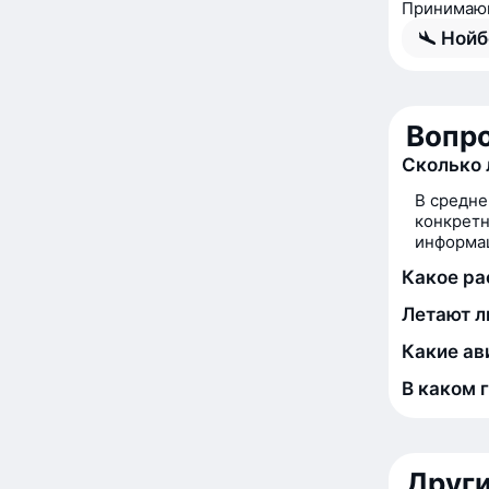
Принимающ
Нойб
Вопро
Сколько 
В средне
конкретн
информац
Какое ра
Летают л
Какие ав
В каком 
Друг