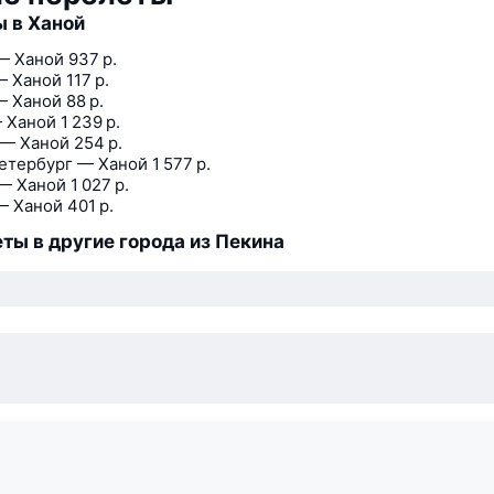
 в Ханой
— Ханой
937 р.
— Ханой
117 р.
— Ханой
88 р.
 Ханой
1 239 р.
 — Ханой
254 р.
етербург — Ханой
1 577 р.
— Ханой
1 027 р.
— Ханой
401 р.
ты в другие города из Пекина