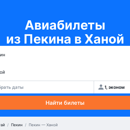
Авиабилеты
из Пекина в Ханой
рать даты
1, эконом
Найти билеты
тай
/
Пекин
/
Пекин — Ханой