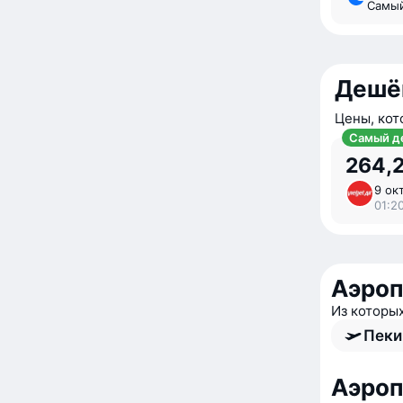
Самы
Дешё
Цены, кот
Самый д
264,2
9 окт
01:2
Аэроп
Из которы
Пеки
Аэроп