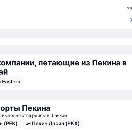
36
3
омпании, летающие из Пекина в
ай
 Eastern
орты Пекина
х выполняются рейсы в Шанхай
н (PEK)
Пекин Дасин (PKX)