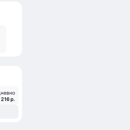
невно
 216 р.