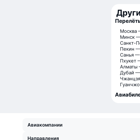
Друг
Перелёт
Москва 
Минск —
Санкт-П
Пекин —
Санья —
Пхукет 
Алматы 
Дубай —
Чжанцзя
Гуанчжо
Авиабиле
Авиакомпании
Направления