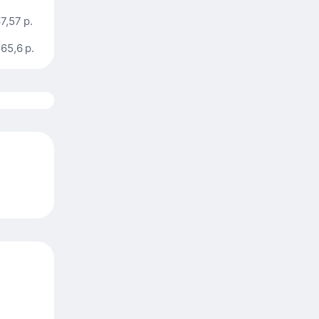
7,57 р.
65,6 р.