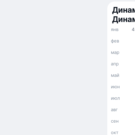
Динам
Дина
янв
4
фев
мар
апр
май
июн
июл
авг
сен
окт