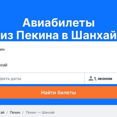
Авиабилеты
из Пекина в Шанхай
рать даты
1, эконом
Найти билеты
тай
/
Пекин
/
Пекин — Шанхай