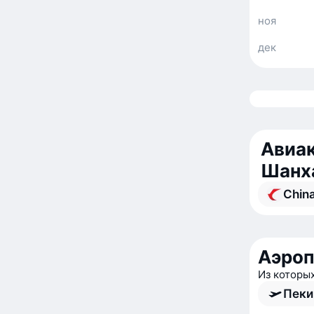
ноя
дек
Авиак
Шанх
China
Аэроп
Из которы
Пеки