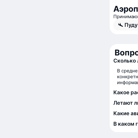
Аэроп
Принимающ
Пуду
Вопро
Сколько 
В средне
конкретн
информац
Какое ра
Летают л
Какие ав
В каком 