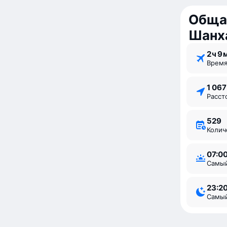
Обща
Шанх
2 ⁠ч 9 
Врем
1 06
Расс
529
Коли
07:0
Самы
23:2
Самы