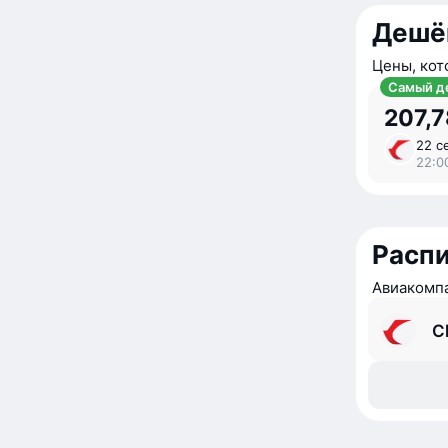
Дешё
Цены, кот
Самый д
207,7
22 с
22:0
Расп
Авиакомпа
C