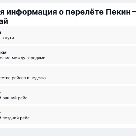
я информация о перелёте Пекин 
ай
⁠м
я в пути
7 км
тояние между городами
чество рейсов в неделю
0
й ранний рейс
0
й поздний рейс