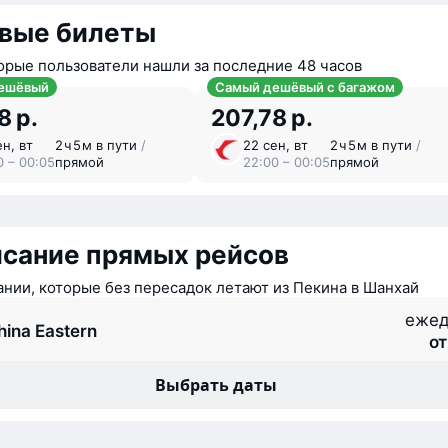
вые билеты
орые пользователи нашли за последние 48 часов
ешёвый
Самый дешёвый с багажом
8 р.
207,78 р.
ен, вт
2 ⁠ч 5 ⁠м в пути
/
22 сен, вт
2 ⁠ч 5 ⁠м в пути
/
0 – 00:05
прямой
22:00 – 00:05
прямой
исание прямых рейсов
нии, которые без пересадок летают из Пекина в Шанхай
ежед
hina Eastern
от
Выбрать даты