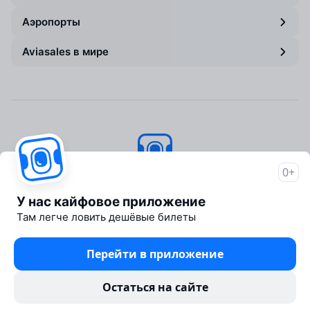
Аэропорты
Aviasales в мире
0+
Авиасейлс
© 2007–2026
У нас кайфовое приложение
Об Авиасейлс
Там легче ловить дешёвые билеты
Пресс‑центр
Travelpayouts
Перейти в приложение
Партнёрская программа
Юридические документы
Остаться на сайте