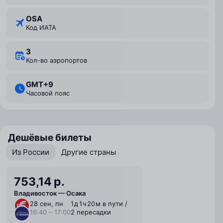
OSA
Код ИАТА
3
Кол-во аэропортов
GMT+9
Часовой пояс
Дешёвые билеты
Из России
Другие страны
753,14 р.
Владивосток — Осака
28 сен, пн
1 ⁠д 1 ⁠ч 20 ⁠м в пути /
16:40 – 17:00
2 пересадки