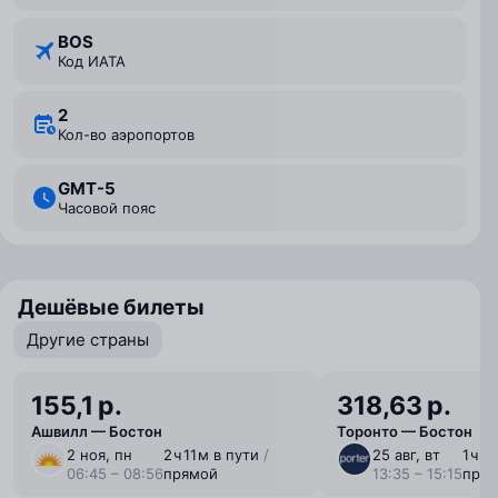
BOS
Код ИАТА
2
Кол-во аэропортов
GMT-5
Часовой пояс
Дешёвые билеты
Другие страны
155,1 р.
318,63 р.
Ашвилл — Бостон
Торонто — Бостон
2 ноя, пн
2 ⁠ч 11 ⁠м в пути
/
25 авг, вт
1 ⁠ч 
06:45 – 08:56
прямой
13:35 – 15:15
пря