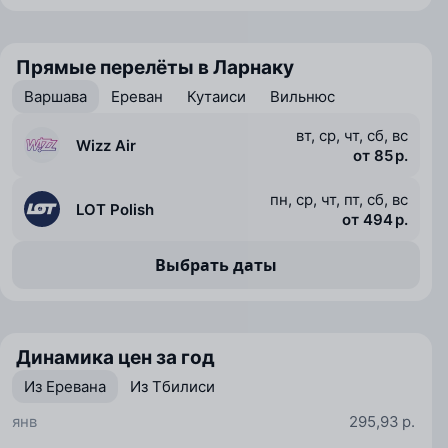
Прямые перелёты в Ларнаку
Варшава
Ереван
Кутаиси
Вильнюс
вт, ср, чт, сб, вс
Wizz Air
от 85 р.
пн, ср, чт, пт, сб, вс
LOT Polish
от 494 р.
Выбрать даты
Динамика цен за год
Из Еревана
Из Тбилиси
янв
295,93 р.