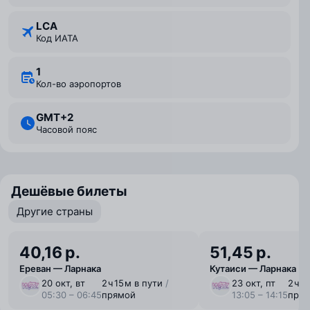
LCA
Код ИАТА
1
Кол-во аэропортов
GMT+2
Часовой пояс
Дешёвые билеты
Другие страны
40,16 р.
51,45 р.
Ереван — Ларнака
Кутаиси — Ларнака
20 окт, вт
2 ⁠ч 15 ⁠м в пути
/
23 окт, пт
2 ⁠ч 
05:30 – 06:45
прямой
13:05 – 14:15
пря