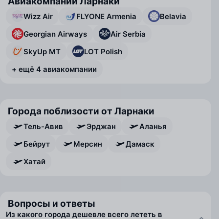
Авиакомпании Ларнаки
Wizz Air
FLYONE Armenia
Belavia
Georgian Airways
Air Serbia
SkyUp MT
LOT Polish
+ ещё 4 авиакомпании
Города поблизости от Ларнаки
Тель-Авив
Эрджан
Аланья
Бейрут
Мерсин
Дамаск
Хатай
Вопросы и ответы
Из какого города дешевле всего лететь в