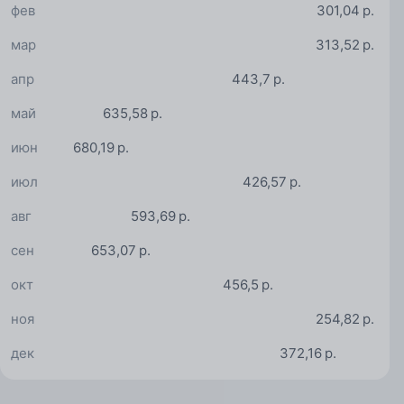
фев
301,04 р.
мар
313,52 р.
апр
443,7 р.
май
635,58 р.
июн
680,19 р.
июл
426,57 р.
авг
593,69 р.
сен
653,07 р.
окт
456,5 р.
ноя
254,82 р.
дек
372,16 р.