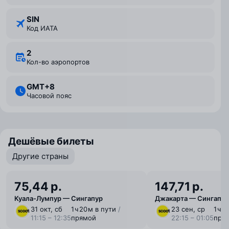
SIN
Код ИАТА
2
Кол-во аэропортов
GMT+8
Часовой пояс
Дешёвые билеты
Другие страны
75,44 р.
147,71 р.
Куала-Лумпур — Сингапур
Джакарта — Сингапур
31 окт, сб
1 ⁠ч 20 ⁠м в пути
/
23 сен, ср
1 ⁠ч 
11:15 – 12:35
прямой
22:15 – 01:05
пря