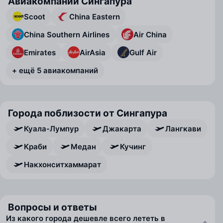
Авиакомпании Сингапура
Scoot
China Eastern
China Southern Airlines
Air China
Emirates
AirAsia
Gulf Air
+ ещё 5 авиакомпаний
Города поблизости от Сингапура
Куала-Лумпур
Джакарта
Лангкави
Краби
Медан
Кучинг
Накхонситхаммарат
Вопросы и ответы
Из какого города дешевле всего лететь в