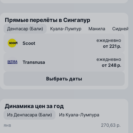
Прямые перелёты в Сингапур
Денпасар (Бали)
Куала-Лумпур
Манила
Сидней
ежедневно
Scoot
от 221 р.
ежедневно
Transnusa
от 248 р.
Выбрать даты
Динамика цен за год
Из Денпасара (Бали)
Из Куала-Лумпура
янв
270,63 р.