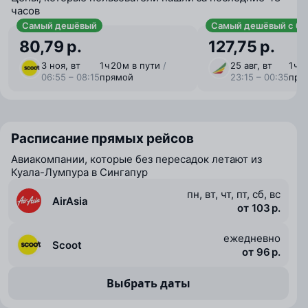
часов
Самый дешёвый
Самый дешёвый с ба
80,79 р.
127,75 р.
3 ноя, вт
1 ⁠ч 20 ⁠м в пути
/
25 авг, вт
1 ⁠ч 
06:55 – 08:15
прямой
23:15 – 00:35
пря
Расписание прямых рейсов
Авиакомпании, которые без пересадок летают из
Куала-Лумпура в Сингапур
пн, вт, чт, пт, сб, вс
AirAsia
от 103 р.
ежедневно
Scoot
от 96 р.
Выбрать даты