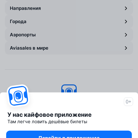
Направления
Города
Аэропорты
Aviasales в мире
0+
Авиасейлс
© 2007–2026
У нас кайфовое приложение
Об Авиасейлс
Там легче ловить дешёвые билеты
Пресс‑центр
Travelpayouts
Партнёрская программа