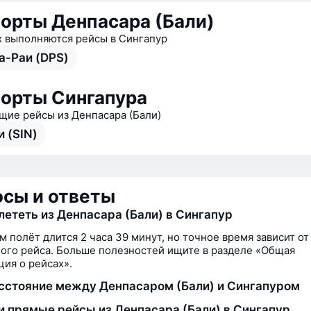
орты Денпасара (Бали)
х выполняются рейсы в Сингапур
а-Раи (DPS)
орты Сингапура
ие рейсы из Денпасара (Бали)
и (SIN)
сы и ответы
лететь из Денпасара (Бали) в Сингапур
м полёт длится 2 часа 39 минут, но точное время зависит от
ого рейса. Больше полезностей ищите в разделе «Общая
ия о рейсах».
сстояние между Денпасаром (Бали) и Сингапуром
и прямые рейсы из Денпасара (Бали) в Сингапур