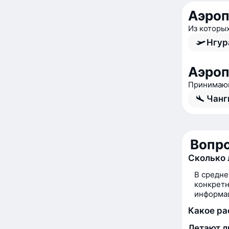
Аэроп
Из которы
Нгур
Аэроп
Принимающ
Чанг
Вопро
Сколько 
В средне
конкретн
информац
Какое ра
Летают л