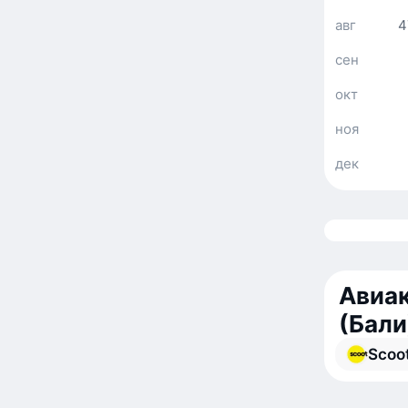
авг
4
сен
окт
ноя
дек
Авиак
(Бали
Scoo