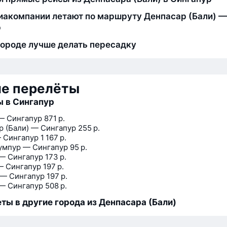
иакомпании летают по маршруту Денпасар (Бали) —
р
городе лучше делать пересадку
ие перелёты
 в Сингапур
— Сингапур
871 р.
р (Бали) — Сингапур
255 р.
 Сингапур
1 167 р.
умпур — Сингапур
95 р.
— Сингапур
173 р.
— Сингапур
197 р.
 — Сингапур
197 р.
— Сингапур
508 р.
ты в другие города из Денпасара (Бали)