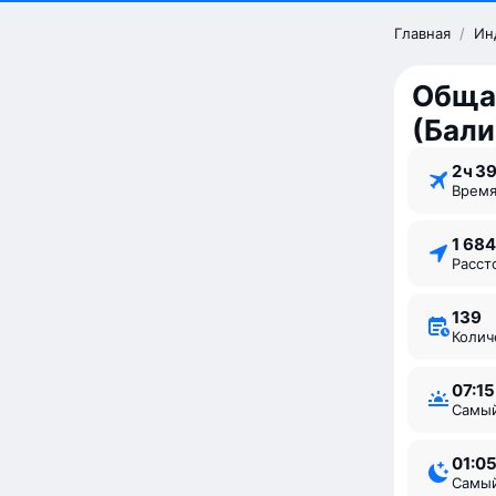
Главная
/
Ин
Обща
(Бали
2 ⁠ч 3
Врем
1 68
Расс
139
Коли
07:15
Самы
01:0
Самы