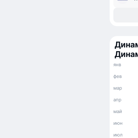
Динам
Дина
янв
фев
мар
апр
май
июн
июл