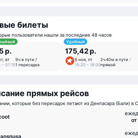
вые билеты
орые пользователи нашли за последние 48 часов
ешёвый
Удобный
5 р.
175,42 р.
т, вт
9 ⁠ч в пути /
6 ноя, пт
2 ⁠ч 40 ⁠м в пути
/
 – 07:15
1 пересадка
15:20 – 18:00
прямой
исание прямых рейсов
нии, которые без пересадок летают из Денпасара (Бали) в 
ежед
coot
от
ежед
ransnusa