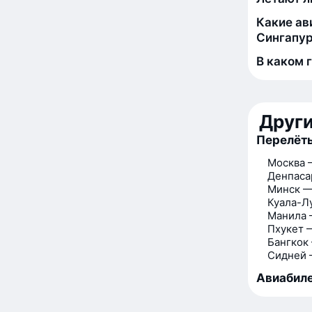
Какие ав
Сингапу
В каком 
Друг
Перелёты
Москва 
Денпаса
Минск —
Куала-Л
Манила 
Пхукет 
Бангкок
Сидней 
Авиабиле