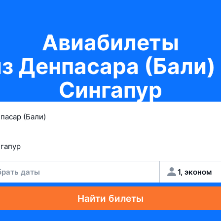
Авиабилеты
из Денпасара (Бали) 
Сингапур
рать даты
1, эконом
Найти билеты