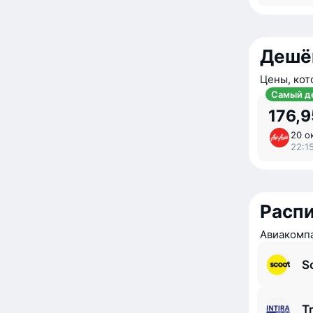
Дешё
Цены, кот
Самый д
176,9
20 ок
22:15
Расп
Авиакомпа
S
T