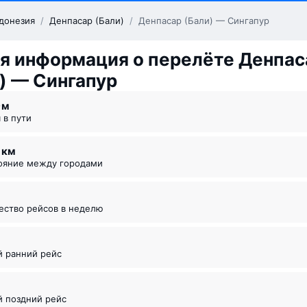
донезия
/
Денпасар (Бали)
/
Денпасар (Бали) — Сингапур
я информация о перелёте Денпас
) — Сингапур
9 ⁠м
я в пути
4 км
тояние между городами
чество рейсов в неделю
й ранний рейс
5
й поздний рейс