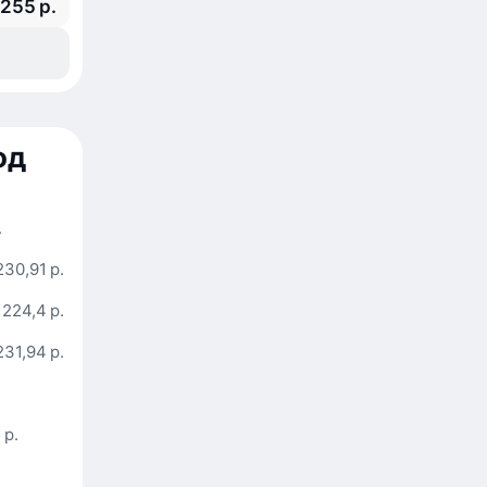
 255 р.
од
.
230,91 р.
224,4 р.
231,94 р.
 р.