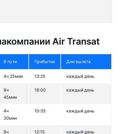
акомпании Air Transat
В пути
Прибытие
Дни вылета
4ч 25мин
13:25
каждый день
9ч
18:00
каждый день
45мин
4ч
10:35
каждый день
30мин
8ч
12:15
каждый день