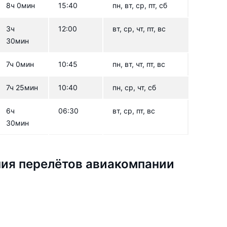
8ч 0мин
15:40
пн, вт, ср, пт, сб
3ч
12:00
вт, ср, чт, пт, вс
30мин
7ч 0мин
10:45
пн, вт, чт, пт, вс
7ч 25мин
10:40
пн, ср, чт, сб
6ч
06:30
вт, ср, пт, вс
30мин
ия перелётов авиакомпании