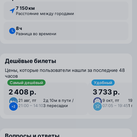
7 150 км
Расстояние между городами
8 ⁠ч
Разница во времени
Дешёвые билеты
Цены, которые пользователи нашли за последние 48
часов
Самый дешёвый
Удобный
2 408 р.
3 733 р.
21 авг, пт
2 ⁠д 10 ⁠м в пути /
9 окт, пт
19 ⁠ч
21:00 – 14:10
3 пересадки
07:05 – 19:45
1 пе
+2
Вопросы и ответы