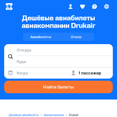
Дешёвые авиабилеты
авиакомпании Drukair
Авиабилеты
Отели
Когда
1 пассажир
Найти билеты
Дешёвые авиабилеты
Авиакомпании
Drukair