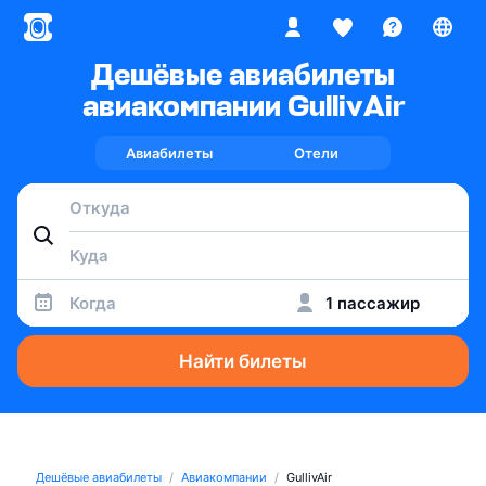
Дешёвые авиабилеты
авиакомпании GullivAir
Авиабилеты
Отели
Когда
1 пассажир
Найти билеты
Дешёвые авиабилеты
Авиакомпании
GullivAir