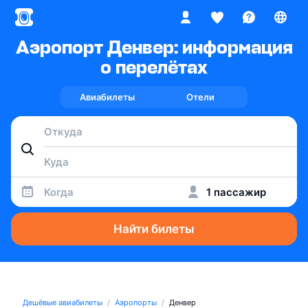
Аэропорт Денвер: информация
о перелётах
Авиабилеты
Отели
Когда
1 пассажир
Найти билеты
Дешёвые авиабилеты
Аэропорты
Денвер