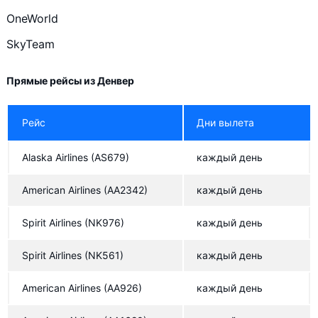
United Airlines
OneWorld
Thai Airways
SkyTeam
Finnair
LOT Polish Airlines
Прямые рейсы из Денвер
British Airways
Рейс
Дни вылета
Emirates
Spirit Airlines
Alaska Airlines
(AS679)
каждый день
KLM
American Airlines
(AA2342)
каждый день
Lufthansa
Spirit Airlines
(NK976)
каждый день
S7 Airlines
Spirit Airlines
(NK561)
каждый день
Аэрофлот
Volaris
American Airlines
(AA926)
каждый день
South African Airways