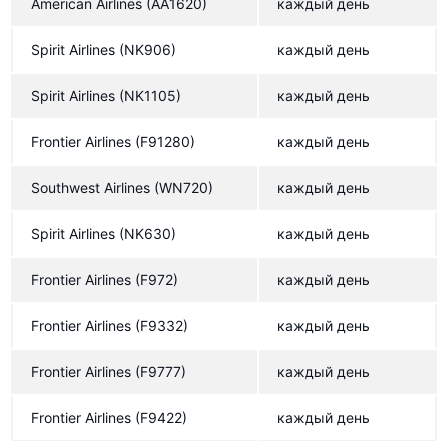
American Airlines
(AA1620)
каждый день
Saudia
Spirit Airlines
(NK906)
каждый день
Silver Airways
Alaska Airlines
Spirit Airlines
(NK1105)
каждый день
Westjet
Frontier Airlines
(F91280)
каждый день
Aeromexico
Southwest Airlines
(WN720)
каждый день
Aer Lingus
Spirit Airlines
(NK630)
каждый день
Icelandair
All Nippon Airways
Frontier Airlines
(F972)
каждый день
Virgin Atlantic
Frontier Airlines
(F9332)
каждый день
JetBlue Airways
Frontier Airlines
(F9777)
каждый день
Qantas
Frontier Airlines
(F9422)
каждый день
Japan Airlines