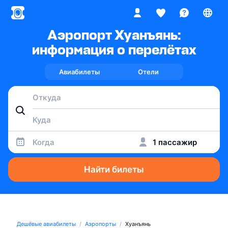
Аэропорт Хуанъянь:
информация о перелётах
Авиабилеты
Отели
Когда
1 пассажир
Найти билеты
Дешёвые авиабилеты
Аэропорты
Хуанъянь