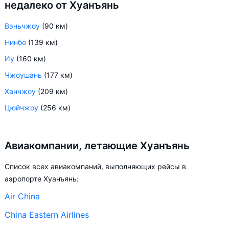
недалеко от Хуанъянь
Вэньчжоу
(90 км)
Нинбо
(139 км)
Иу
(160 км)
Чжоушань
(177 км)
Ханчжоу
(209 км)
Цюйчжоу
(256 км)
Авиакомпании, летающие Хуанъянь
Список всех авиакомпаний, выполняющих рейсы в
аэропорте Хуанъянь:
Air China
China Eastern Airlines