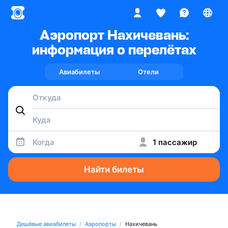
Аэропорт Нахичевань:
информация о перелётах
Авиабилеты
Отели
Когда
1 пассажир
Найти билеты
Дешёвые авиабилеты
Аэропорты
Нахичевань