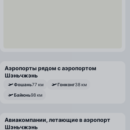
Аэропорты рядом с аэропортом
Шэньчжэнь
Фошань
77 км
Гонконг
38 км
Байюнь
98 км
Авиакомпании, летающие в аэропорт
Шэньчжэнь