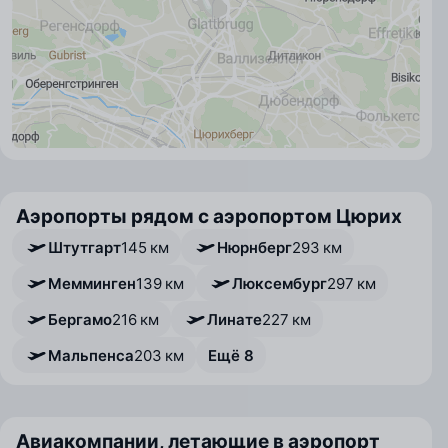
Аэропорты рядом с аэропортом Цюрих
Штутгарт
145 км
Нюрнберг
293 км
Мемминген
139 км
Люксембург
297 км
Бергамо
216 км
Линате
227 км
Мальпенса
203 км
Ещё 8
Авиакомпании, летающие в аэропорт