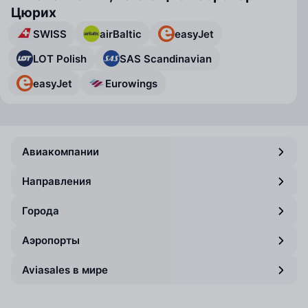
Цюрих
SWISS
airBaltic
easyJet
LOT Polish
SAS Scandinavian
easyJet
Eurowings
Авиакомпании
Направления
Города
Аэропорты
Aviasales в мире