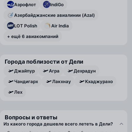
Аэрофлот
IndiGo
Азербайджанские авиалинии (Azal)
LOT Polish
Air India
+ ещё 6 авиакомпаний
Города поблизости от Дели
Джайпур
Агра
Дехрадун
Чандигарх
Лакхнау
Кхаджурахо
Лех
Вопросы и ответы
Из какого города дешевле всего лететь в Дели?