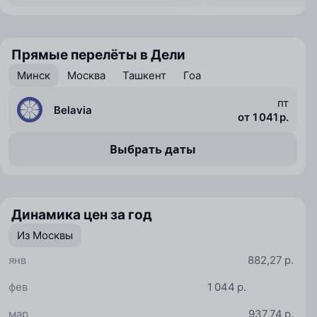
Прямые перелёты в Дели
Минск
Москва
Ташкент
Гоа
пт
Belavia
от 1 041 р.
Выбрать даты
Динамика цен за год
Из Москвы
янв
882,27 р.
фев
1 044 р.
мар
937,74 р.