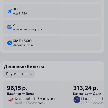
DEL
Код ИАТА
2
Кол-во аэропортов
GMT+5:30
Часовой пояс
Дешёвые билеты
Другие страны
96,15 р.
313,24 р.
Джайпур — Дели
Катманду — Дели
12 сен, сб
1 ⁠ч 5 ⁠м в пути
/
14 авг, пт
1 ⁠ч
16:15 – 17:20
прямой
20:50 – 22:20
пря