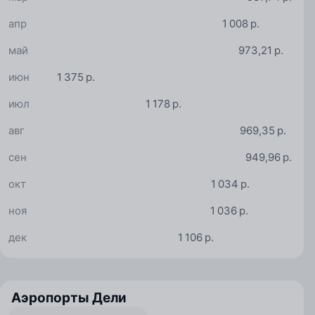
апр
1 008 р.
май
973,21 р.
июн
1 375 р.
июл
1 178 р.
авг
969,35 р.
сен
949,96 р.
окт
1 034 р.
ноя
1 036 р.
дек
1 106 р.
Аэропорты Дели