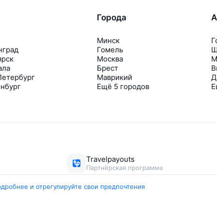
Города
А
Минск
Г
нград
Гомель
Ш
ярск
Москва
М
ала
Брест
В
Петербург
Маврикий
Д
инбург
Ещё 5 городов
Е
Travelpayouts
Партнёрская программа
одробнее и отрегулируйте свои предпочтения