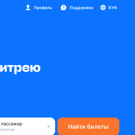
Профиль
Поддержка
BYN
ритрею
1 пассажир
Найти билеты
Эконом