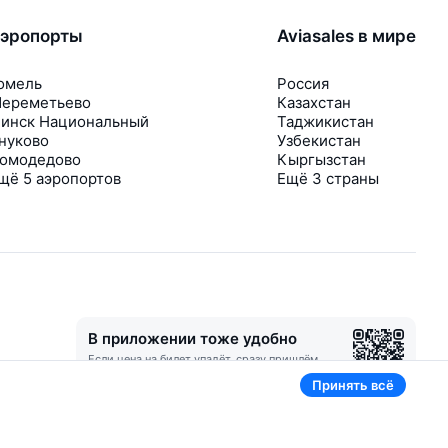
эропорты
Aviasales в мире
омель
Россия
ереметьево
Казахстан
инск Национальный
Таджикистан
нуково
Узбекистан
омодедово
Кыргызстан
щё 5 аэропортов
Ещё 3 страны
В приложении тоже удобно
Если цена на билет упадёт, сразу пришлём
уведомление
Принять всё