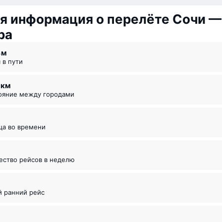
я информация о перелёте Сочи —
ра
4 ⁠м
я в пути
0 км
тояние между городами
ица во времени
чество рейсов в неделю
5
й ранний рейс