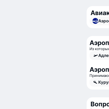
Авиак
Аэро
Аэроп
Из которы
Адле
Аэро
Принимающ
Куру
Вопро