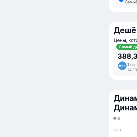
Самы
Дешё
Цены, кот
Самый д
388,3
1 окт
14:10
Динам
Дина
янв
фев