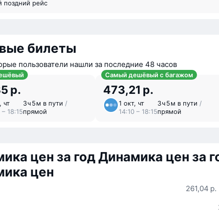
й поздний рейс
вые билеты
орые пользователи нашли за последние 48 часов
ешёвый
Самый дешёвый с багажом
5 р.
473,21 р.
, чт
3 ⁠ч 5 ⁠м в пути
/
1 окт, чт
3 ⁠ч 5 ⁠м в пути
/
 – 18:15
прямой
14:10 – 18:15
прямой
ика цен за год
Динамика цен за г
мика цен
261,04 р.