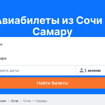
Авиабилеты из Сочи 
Самару
рать даты
1, эконом
Найти билеты
ссия
/
Сочи
/
Сочи — Самара