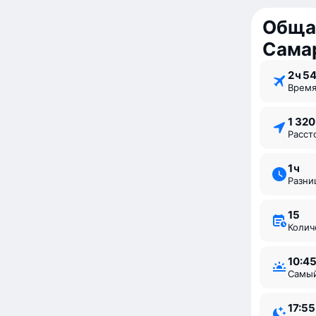
Обща
Сама
2 ⁠ч 5
Врем
1 32
Расс
1 ⁠ч
Разн
15
Коли
10:4
Самы
17:55