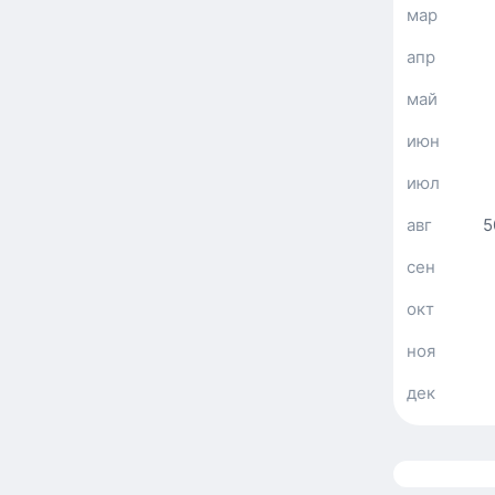
мар
апр
май
июн
июл
авг
5
сен
окт
ноя
дек