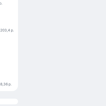
р.
203,4 р.
8,36 р.