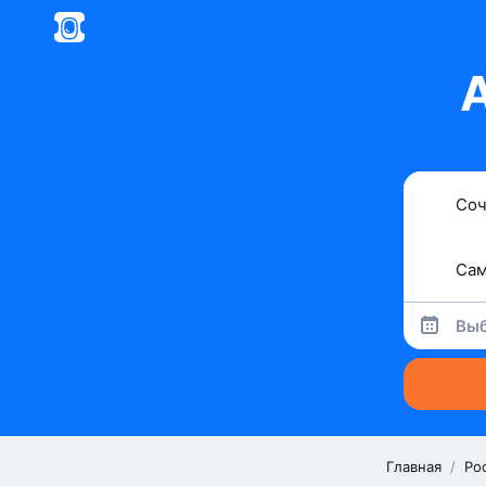
Выб
Главная
/
Ро