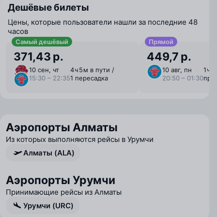
Дешёвые билеты
Цены, которые пользователи нашли за последние 48
часов
Самый дешёвый
Прямой
371,43 р.
449,7 р.
10 сен, чт
4 ⁠ч 5 ⁠м в пути /
10 авг, пн
1 ⁠ч 
15:30 – 22:35
1 пересадка
20:50 – 01:30
пря
Аэропорты Алматы
Из которых выполняются рейсы в Урумчи
Алматы (ALA)
Аэропорты Урумчи
Принимающие рейсы из Алматы
Урумчи (URC)