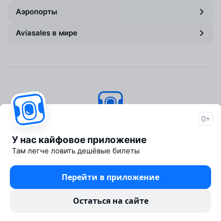
Аэропорты
Aviasales в мире
0+
Авиасейлс
© 2007–2026
У нас кайфовое приложение
Об Авиасейлс
Там легче ловить дешёвые билеты
Пресс‑центр
Travelpayouts
Перейти в приложение
Партнёрская программа
Юридические документы
Остаться на сайте