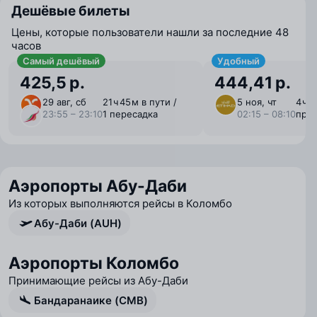
Дешёвые билеты
Цены, которые пользователи нашли за последние 48
часов
Самый дешёвый
Удобный
425,5 р.
444,41 р.
29 авг, сб
21 ⁠ч 45 ⁠м в пути /
5 ноя, чт
4 ⁠ч 
23:55 – 23:10
1 пересадка
02:15 – 08:10
пря
Аэропорты Абу-Даби
Из которых выполняются рейсы в Коломбо
Абу-Даби (AUH)
Аэропорты Коломбо
Принимающие рейсы из Абу-Даби
Бандаранаике (CMB)