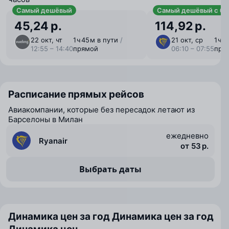
Самый дешёвый
Самый дешёвый с ба
45,24 р.
114,92 р.
22 окт, чт
1 ⁠ч 45 ⁠м в пути
/
21 окт, ср
1 ⁠ч 
12:55 – 14:40
прямой
06:10 – 07:55
пря
Расписание прямых рейсов
Авиакомпании, которые без пересадок летают из
Барселоны в Милан
ежедневно
Ryanair
от 53 р.
Выбрать даты
Динамика цен за год
Динамика цен за год