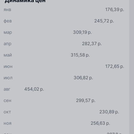
Динамика цен
янв
176,39 р.
фев
245,72 р.
мар
309,19 р.
апр
282,37 р.
май
315,58 р.
июн
172,65 р.
июл
306,82 р.
авг
454,02 р.
сен
299,57 р.
окт
230,89 р.
ноя
256,63 р.