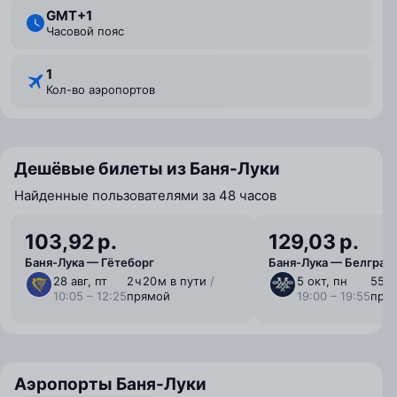
GMT+1
Часовой пояс
1
Кол-во аэропортов
Дешёвые билеты из Баня-Луки
Найденные пользователями за 48 часов
103,92 р.
129,03 р.
Баня-Лука — Гётеборг
Баня-Лука — Белград
28 авг, пт
2 ⁠ч 20 ⁠м в пути
/
5 окт, пн
55 м
10:05 – 12:25
прямой
19:00 – 19:55
пря
Аэропорты Баня-Луки