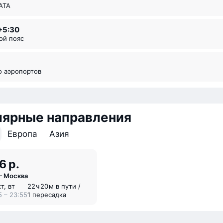
ИАТА
+5:30
вой пояс
во аэропортов
лярные направления
Европа
Азия
6 р.
 Москва
т, вт
22 ⁠ч 20 ⁠м в пути /
5 – 23:55
1 пересадка