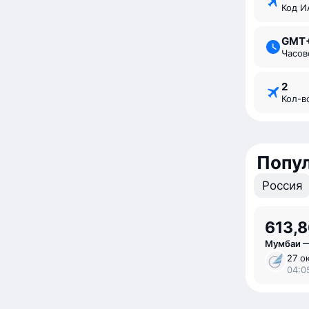
Код 
GMT
Часо
2
Кол-
Попу
Россия
613,8
Мумбаи —
27 ок
04:0