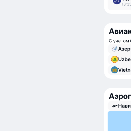
18:35
Авиа
С учетом 
Азер
Uzbe
Vietn
Аэро
Нави