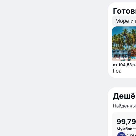
Гото
Море и
от 104,53 р.
Гоа
Дешё
Найденные
99,79
Мумбаи —
4 сен