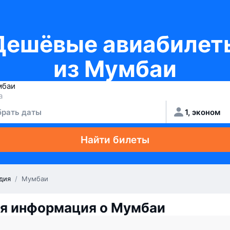
Дешёвые авиабилет
из Мумбаи
рать даты
1, эконом
Найти билеты
дия
/
Мумбаи
я информация о Мумбаи