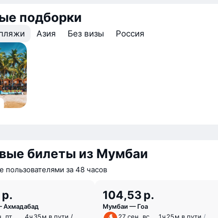
вые подборки
 пляжи
Азия
Без визы
Россия
вые билеты из Мумбаи
 пользователями за 48 часов
 р.
104,53 р.
 Ахмадабад
Мумбаи — Гоа
, пт
4 ⁠ч 35 ⁠м в пути /
27 сен, вс
1 ⁠ч 25 ⁠м в пути
/