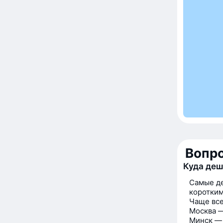
Вопр
Куда деш
Самые де
коротким
Чаще все
Москва —
Минск — 