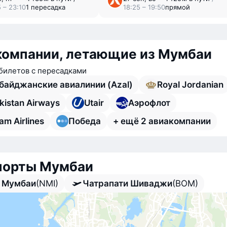
 – 23:10
1 пересадка
18:25 – 19:50
прямой
компании, летающие из Мумбаи
билетов с пересадками
байджанские авиалинии (Azal)
Royal Jordanian
kistan Airways
Utair
Аэрофлот
am Airlines
Победа
+ ещё 2 авиакомпании
порты Мумбаи
 Мумбаи
(NMI)
Чатрапати Шиваджи
(BOM)