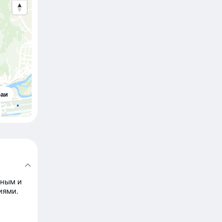
баи
рным и
иями.