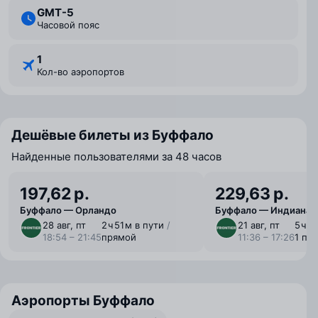
GMT-5
Часовой пояс
1
Кол-во аэропортов
Дешёвые билеты из Буффало
Найденные пользователями за 48 часов
197,62 р.
229,63 р.
Буффало — Орландо
Буффало — Индианап
28 авг, пт
2 ⁠ч 51 ⁠м в пути
/
21 авг, пт
5 ⁠ч 5
18:54 – 21:45
прямой
11:36 – 17:26
1 пе
Аэропорты Буффало