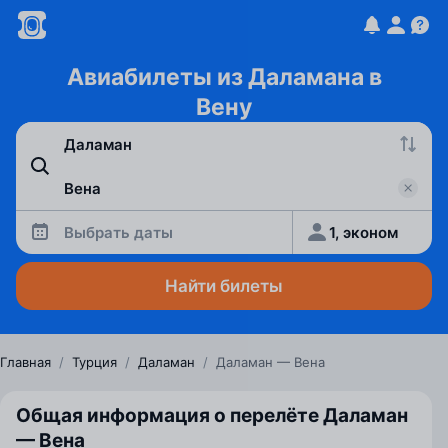
Авиабилеты из Даламана в
Вену
Выбрать даты
1, эконом
Найти билеты
Главная
/
Турция
/
Даламан
/
Даламан — Вена
Общая информация о перелёте Даламан
— Вена