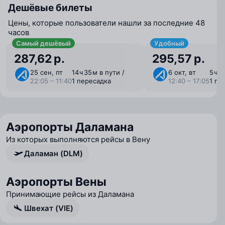
Дешёвые билеты
Цены, которые пользователи нашли за последние 48
часов
Самый дешёвый
Удобный
287,62 р.
295,57 р.
25 сен, пт
14 ⁠ч 35 ⁠м в пути /
6 окт, вт
5 ⁠ч 
22:05 – 11:40
1 пересадка
12:40 – 17:05
1 пе
Аэропорты Даламана
Из которых выполняются рейсы в Вену
Даламан (DLM)
Аэропорты Вены
Принимающие рейсы из Даламана
Швехат (VIE)