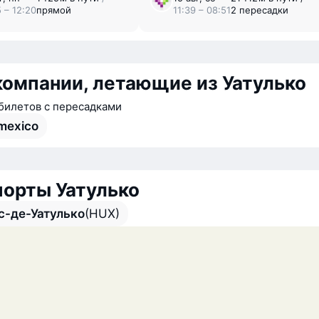
 – 12:20
прямой
11:39 – 08:51
2 пересадки
омпании, летающие из Уатулько
билетов с пересадками
mexico
орты Уатулько
с-де-Уатулько
(HUX)