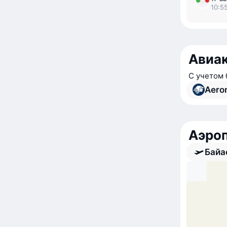
10:55
Авиак
С учетом 
Aero
Аэроп
Байа