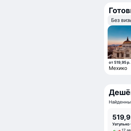
Гото
Без виз
от 519,95 р.
Мехико
Дешёв
Найденные
519,9
Уатулько
17 ав