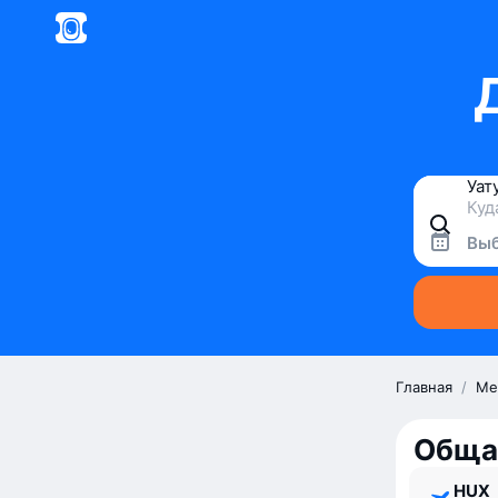
Выб
Главная
/
Ме
Общая
HUX