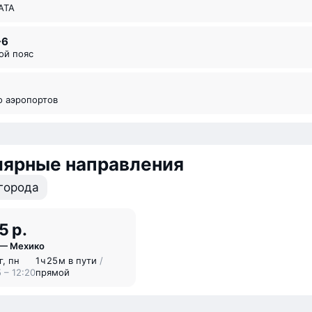
ИАТА
-6
вой пояс
во аэропортов
лярные направления
города
5 р.
 — Мехико
г, пн
1 ⁠ч 25 ⁠м в пути
/
 – 12:20
прямой