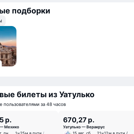
вые подборки
ы
ые билеты из Уатулько
 пользователями за 48 часов
5 р.
670,27 р.
 — Мехико
Уатулько — Веракрус
г, пн
1 ⁠ч 25 ⁠м в пути
/
15 авг, сб
21 ⁠ч 12 ⁠м в пути /