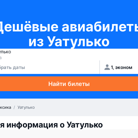
Дешёвые авиабилет
из Уатулько
рать даты
1, эконом
Найти билеты
ксика
/
Уатулько
 информация о Уатулько