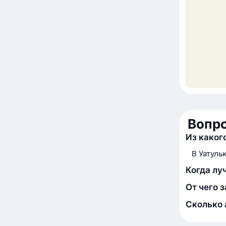
Вопр
Из каког
В Уатуль
Когда лу
От чего 
Сколько 