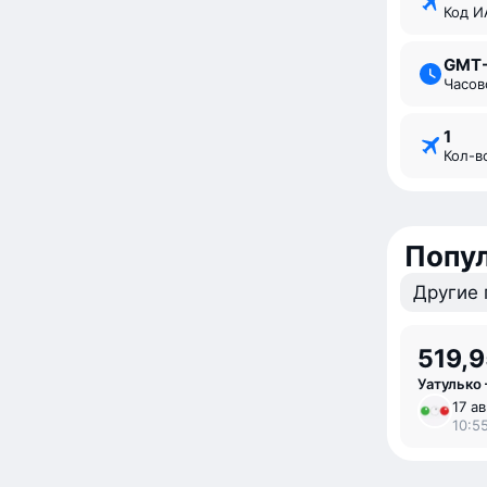
Код 
GMT
Часо
1
Кол-
Попу
Другие 
519,9
Уатулько
17 ав
10:55