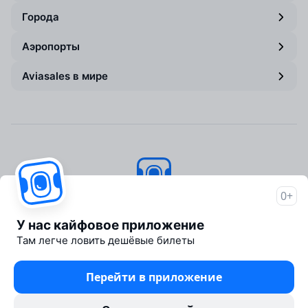
Города
Аэропорты
Aviasales в мире
0+
Авиасейлс
© 2007–2026
У нас кайфовое приложение
Об Авиасейлс
Там легче ловить дешёвые билеты
Пресс‑центр
Travelpayouts
Перейти в приложение
Партнёрская программа
Юридические документы