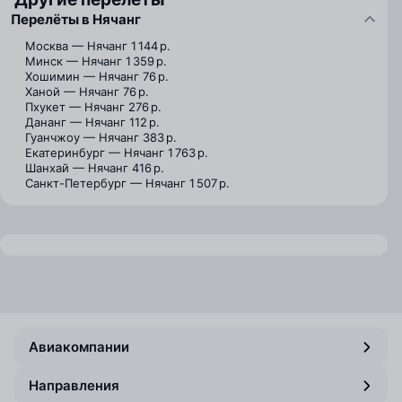
Перелёты в Нячанг
Москва — Нячанг
1 144 р.
Минск — Нячанг
1 359 р.
Хошимин — Нячанг
76 р.
Ханой — Нячанг
76 р.
Пхукет — Нячанг
276 р.
Дананг — Нячанг
112 р.
Гуанчжоу — Нячанг
383 р.
Екатеринбург — Нячанг
1 763 р.
Шанхай — Нячанг
416 р.
Санкт-Петербург — Нячанг
1 507 р.
Авиакомпании
Направления