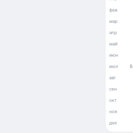
фев
мар
апр
май
июн
июл
5
авг
сен
окт
ноя
дек