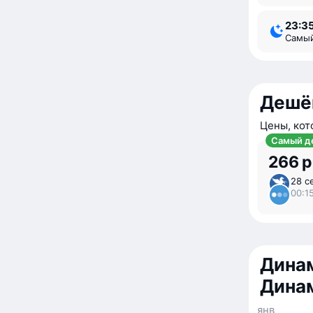
23:3
Самы
Дешё
Цены, кот
Самый д
266 р
28 с
00:1
Динам
Дина
янв