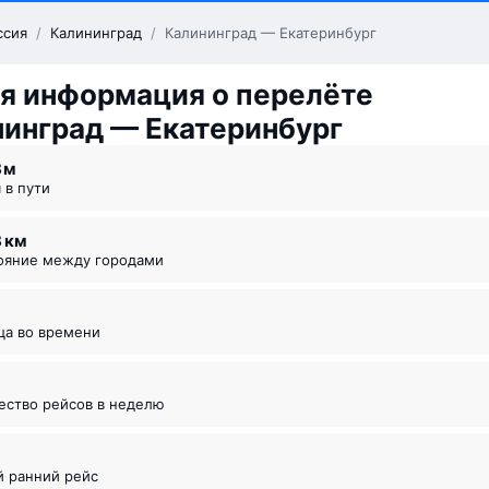
ссия
/
Калининград
/
Калининград — Екатеринбург
я информация о перелёте
инград — Екатеринбург
8 ⁠м
я в пути
8 км
тояние между городами
ица во времени
чество рейсов в неделю
й ранний рейс