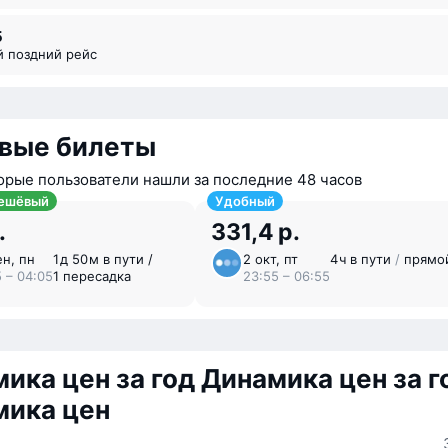
5
й поздний рейс
вые билеты
орые пользователи нашли за последние 48 часов
ешёвый
Удобный
.
331,4 р.
ен, пн
1 ⁠д 50 ⁠м в пути /
2 окт, пт
4 ⁠ч в пути
/
прямо
5 – 04:05
1 пересадка
23:55 – 06:55
ика цен за год
Динамика цен за г
мика цен