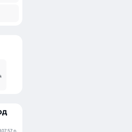
й
од
307,57 р.