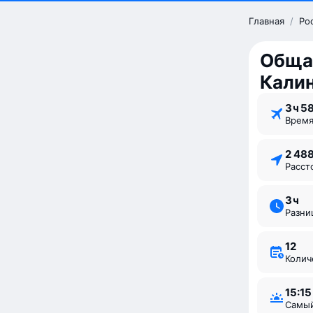
Главная
/
Ро
Обща
Калин
3 ⁠ч 5
Врем
2 48
Расс
3 ⁠ч
Разн
12
Коли
15:15
Самы