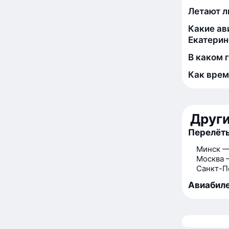
Летают л
Какие ав
Екатерин
В каком 
Как врем
Друг
Перелёты
Минск —
Москва 
Санкт-П
Авиабиле