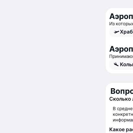
Аэроп
Из которы
Храб
Аэроп
Принимающ
Коль
Вопро
Сколько 
В средне
конкретн
информац
Какое ра