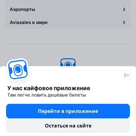
Аэропорты
Aviasales в мире
0+
Авиасейлс
© 2007–2026
У нас кайфовое приложение
Об Авиасейлс
Там легче ловить дешёвые билеты
Пресс‑центр
Travelpayouts
Перейти в приложение
Партнёрская программа
Юридические документы
Остаться на сайте